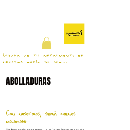
TecniBrass
Cuidar de tu instrumento es
nuestra razón de ser...
ABOLLADURAS
Con nosotros, será menos
doloroso...